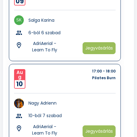
09
Salga Karina
group
6-ból 6 szabad
AdriAerial -
room
Jegyvásárlás
Learn To Fly
17:00 - 18:00
Au
g
Pilates Burn
10
Nagy Adrienn
group
10-ből 7 szabad
AdriAerial -
room
Jegyvásárlás
Learn To Fly