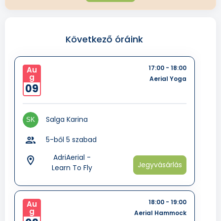
Következő óráink
17:00 - 18:00
Au
g
Aerial Yoga
09
Salga Karina
group
5-ből 5 szabad
AdriAerial -
room
Jegyvásárlás
Learn To Fly
18:00 - 19:00
Au
g
Aerial Hammock