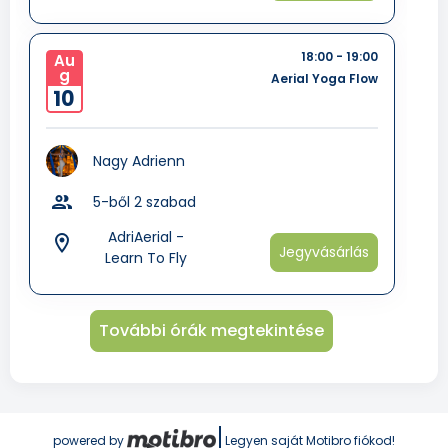
18:00 - 19:00
Au
g
Aerial Yoga Flow
10
Nagy Adrienn
group
5-ből 2 szabad
AdriAerial -
room
Jegyvásárlás
Learn To Fly
További órák megtekintése
powered by
Legyen saját Motibro fiókod!